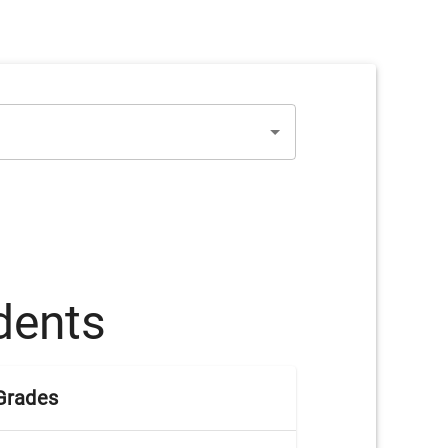
dents
Grades