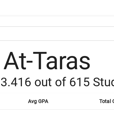
At-Taras
:
3.416
out of
615
Stu
Avg GPA
Total 